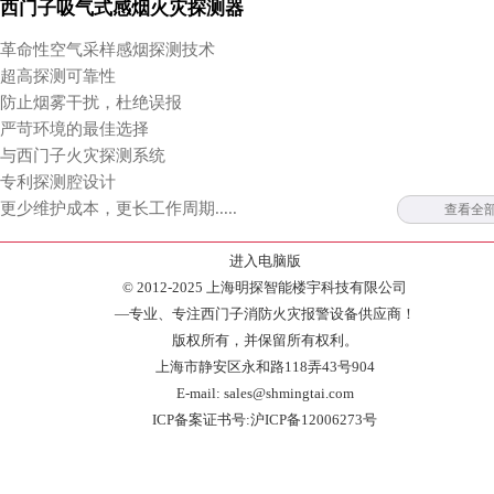
西门子吸气式感烟火灾探测器
革命性空气采样感烟探测技术
超高探测可靠性
防止烟雾干扰，杜绝误报
严苛环境的最佳选择
与西门子火灾探测系统
专利探测腔设计
更少维护成本，更长工作周期.....
查看全
进入电脑版
© 2012-2025 上海明探智能楼宇科技有限公司
—专业、专注西门子消防火灾报警设备供应商！
版权所有，并保留所有权利。
上海市静安区永和路118弄43号904
E-mail: sales@shmingtai.com
ICP备案证书号:沪ICP备12006273号