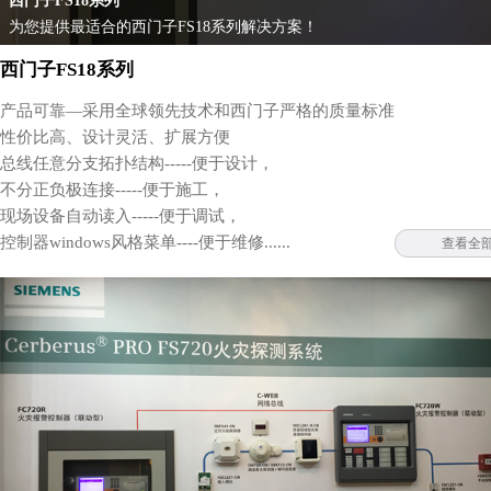
西门子FS18系列
为您提供最适合的西门子FS18系列解决方案！
西门子FS18系列
产品可靠—采用全球领先技术和西门子严格的质量标准
性价比高、设计灵活、扩展方便
总线任意分支拓扑结构-----便于设计，
不分正负极连接-----便于施工，
现场设备自动读入-----便于调试，
控制器windows风格菜单----便于维修......
查看全