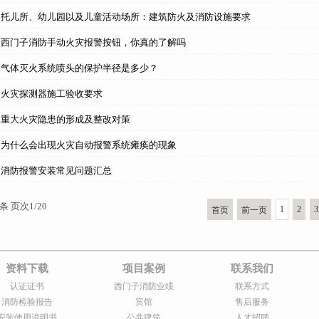
】托儿所、幼儿园以及儿童活动场所：建筑防火及消防设施要求
】西门子消防手动火灾报警按钮，你真的了解吗
】气体灭火系统喷头的保护半径是多少？
】火灾探测器施工验收要求
】重大火灾隐患的形成及整改对策
】为什么会出现火灾自动报警系统瘫痪的现象
】消防报警安装常见问题汇总
条 页次1/20
1
2
3
首页
前一页
资料下载
项目案例
联系我们
认证证书
西门子消防业绩
联系方式
消防检验报告
宾馆
售后服务
安装使用说明书
公共建筑
人才招聘