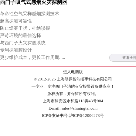
西门子吸气式感烟火灾探测器
革命性空气采样感烟探测技术
超高探测可靠性
防止烟雾干扰，杜绝误报
严苛环境的最佳选择
与西门子火灾探测系统
专利探测腔设计
更少维护成本，更长工作周期.....
查看全
进入电脑版
© 2012-2025 上海明探智能楼宇科技有限公司
—专业、专注西门子消防火灾报警设备供应商！
版权所有，并保留所有权利。
上海市静安区永和路118弄43号904
E-mail: sales@shmingtai.com
ICP备案证书号:沪ICP备12006273号