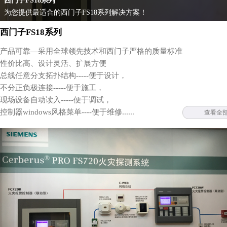
西门子FS18系列
为您提供最适合的西门子FS18系列解决方案！
西门子FS18系列
产品可靠—采用全球领先技术和西门子严格的质量标准
性价比高、设计灵活、扩展方便
总线任意分支拓扑结构-----便于设计，
不分正负极连接-----便于施工，
现场设备自动读入-----便于调试，
控制器windows风格菜单----便于维修......
查看全