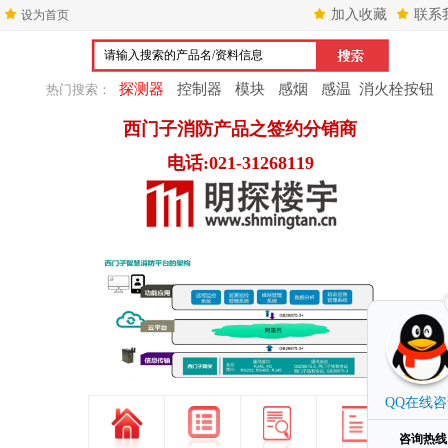
加入收藏
联系
设为首页
探测器
控制器
模块
感烟
感温
消火栓按钮
热门搜索：
西门子消防产品之签约分销商
电话:021-31268119
1
2
3
QQ在线
咨询热线