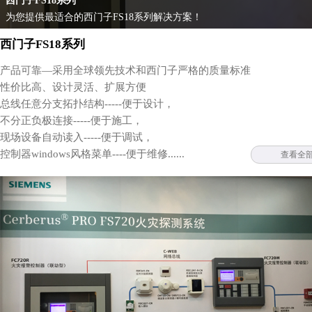
西门子FS18系列
为您提供最适合的西门子FS18系列解决方案！
西门子FS18系列
产品可靠—采用全球领先技术和西门子严格的质量标准
性价比高、设计灵活、扩展方便
总线任意分支拓扑结构-----便于设计，
不分正负极连接-----便于施工，
现场设备自动读入-----便于调试，
控制器windows风格菜单----便于维修......
查看全