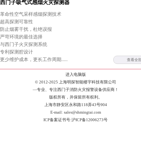
西门子吸气式感烟火灾探测器
革命性空气采样感烟探测技术
超高探测可靠性
防止烟雾干扰，杜绝误报
严苛环境的最佳选择
与西门子火灾探测系统
专利探测腔设计
更少维护成本，更长工作周期.....
查看全
进入电脑版
© 2012-2025 上海明探智能楼宇科技有限公司
—专业、专注西门子消防火灾报警设备供应商！
版权所有，并保留所有权利。
上海市静安区永和路118弄43号904
E-mail: sales@shmingtai.com
ICP备案证书号:沪ICP备12006273号