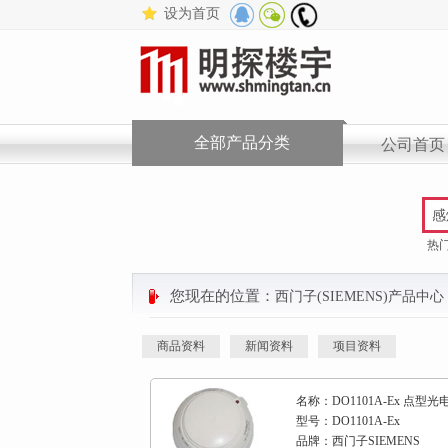
设为首页
QQ
微
公
群
信
司电
公
话
众
号
全部产品分类
公司首页
热
您现在的位置：
西门子(SIEMENS)产品中心
商品资料
新闻资料
项目资料
名称：DO1101A-Ex 点型
型号：DO1101A-Ex
品牌：西门子SIEMENS