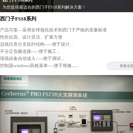
西门子FS18系列
为您提供最适合的西门子FS18系列解决方案！
西门子FS18系列
产品可靠—采用全球领先技术和西门子严格的质量标准
性价比高、设计灵活、扩展方便
总线任意分支拓扑结构-----便于设计，
不分正负极连接-----便于施工，
现场设备自动读入-----便于调试，
控制器windows风格菜单----便于维修......
查看全