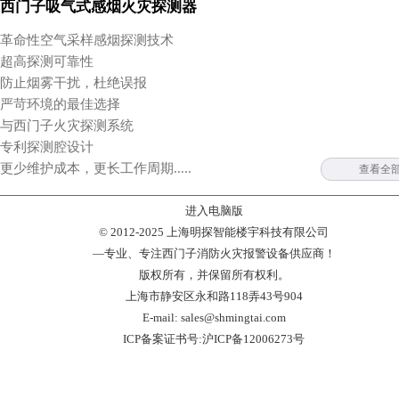
西门子吸气式感烟火灾探测器
革命性空气采样感烟探测技术
超高探测可靠性
防止烟雾干扰，杜绝误报
严苛环境的最佳选择
与西门子火灾探测系统
专利探测腔设计
更少维护成本，更长工作周期.....
查看全
进入电脑版
© 2012-2025 上海明探智能楼宇科技有限公司
—专业、专注西门子消防火灾报警设备供应商！
版权所有，并保留所有权利。
上海市静安区永和路118弄43号904
E-mail: sales@shmingtai.com
ICP备案证书号:沪ICP备12006273号