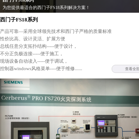
西门子FS18系列
为您提供最适合的西门子FS18系列解决方案！
西门子FS18系列
产品可靠—采用全球领先技术和西门子严格的质量标准
性价比高、设计灵活、扩展方便
总线任意分支拓扑结构-----便于设计，
不分正负极连接-----便于施工，
现场设备自动读入-----便于调试，
控制器windows风格菜单----便于维修......
查看全