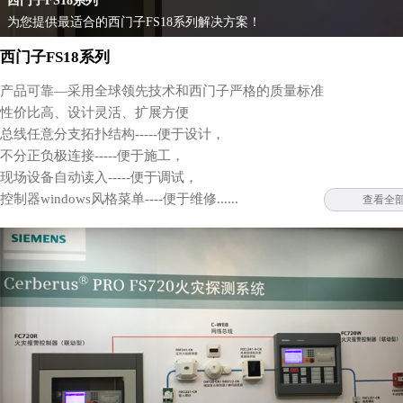
西门子FS18系列
为您提供最适合的西门子FS18系列解决方案！
西门子FS18系列
产品可靠—采用全球领先技术和西门子严格的质量标准
性价比高、设计灵活、扩展方便
总线任意分支拓扑结构-----便于设计，
不分正负极连接-----便于施工，
现场设备自动读入-----便于调试，
控制器windows风格菜单----便于维修......
查看全