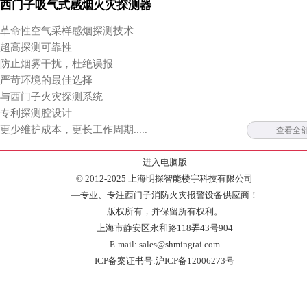
西门子吸气式感烟火灾探测器
革命性空气采样感烟探测技术
超高探测可靠性
防止烟雾干扰，杜绝误报
严苛环境的最佳选择
与西门子火灾探测系统
专利探测腔设计
更少维护成本，更长工作周期.....
查看全
进入电脑版
© 2012-2025 上海明探智能楼宇科技有限公司
—专业、专注西门子消防火灾报警设备供应商！
版权所有，并保留所有权利。
上海市静安区永和路118弄43号904
E-mail: sales@shmingtai.com
ICP备案证书号:沪ICP备12006273号